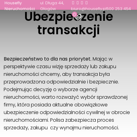
Housefly
ul. Długa 44
Nieruchomości
Głogów
biuro@housefly.pl
500 253 454
Ubezpieczenie
0
transakcji
Bezpieczeństwo to dla nas priorytet.
Mając w
perspektywie czasu wizję sprzedaży lub zakupu
nieruchomości chcemy, aby transakcja była
przeprowadzona odpowiedzialnie i bezpiecznie.
Podejmując decyzję o wyborze agencji
nieruchomości, warto rozważyć wybór sprawdzonej
firmy, która posiada aktualne obowiązkowe
ubezpieczenie odpowiedzialności cywilnej w obrocie
nieruchomościami. Polisa zabezpiecza proces
sprzedaży, zakupu czy wynajmu nieruchomości
.