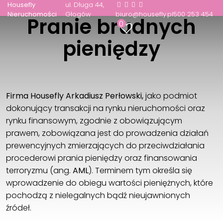
Housefly
ul. Długa 44
Nieruchomości
Głogów
biuro@housefly.pl
500 253 454
Pranie brudnych
0
pieniędzy
Firma Housefly Arkadiusz Perłowski,
jako podmiot
dokonujący transakcji na rynku nieruchomości oraz
rynku finansowym, zgodnie z obowiązującym
prawem, zobowiązana jest do prowadzenia działań
prewencyjnych zmierzających do przeciwdziałania
procederowi prania pieniędzy oraz finansowania
terroryzmu (ang.
AML
). Terminem tym określa się
wprowadzenie do obiegu wartości pieniężnych, które
pochodzą z nielegalnych bądź nieujawnionych
źródeł.