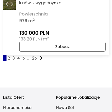
lasów, z wygodnym d…
Powierzchnia
2
976 m
130 000 PLN
2
133,20 PLN/m
Zobacz
1
2
3
4
5
...
25
Lista Ofert
Popularne Lokalizacje
Nieruchomości
Nowa Sól