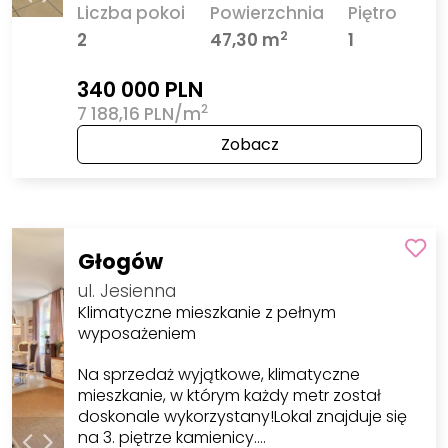
Liczba pokoi
Powierzchnia
Piętro
2
2
47,30 m
1
340 000 PLN
2
7 188,16 PLN/m
Zobacz
Głogów
ul. Jesienna
Klimatyczne mieszkanie z pełnym
wyposażeniem
Na sprzedaż wyjątkowe, klimatyczne
mieszkanie, w którym każdy metr został
doskonale wykorzystany!Lokal znajduje się
na 3. piętrze kamienicy.…