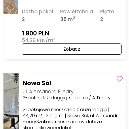
Liczba pokoi
Powierzchnia
Piętro
2
2
35 m
2
1 900 PLN
2
54,29 PLN/m
Zobacz
Nowa Sól
ul. Aleksandra Fredry
2-pok z dużą loggią / II piętro / A. Fredry
2-pokojowe mieszkanie z dużą loggią |
44,20 m² | 2. piętro | Nowa Sól, ul. Aleksandra
FredrySzukasz mieszkania w dobrze
skomunikowanej lokal…