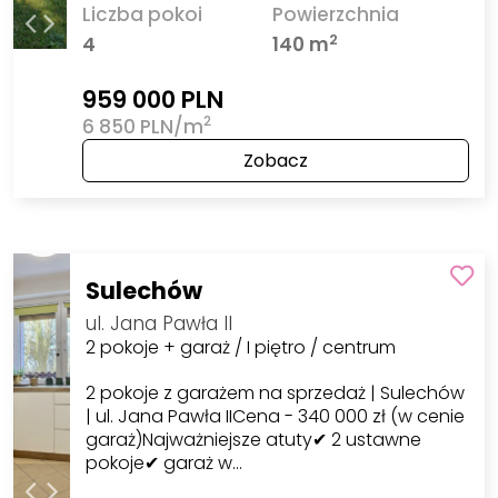
Liczba pokoi
Powierzchnia
2
4
140 m
959 000 PLN
2
6 850 PLN/m
Zobacz
Sulechów
ul. Jana Pawła II
2 pokoje + garaż / I piętro / centrum
2 pokoje z garażem na sprzedaż | Sulechów
| ul. Jana Pawła IICena - 340 000 zł (w cenie
garaż)Najważniejsze atuty✔ 2 ustawne
pokoje✔ garaż w…