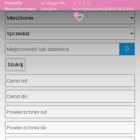
Housefly
ul. Długa 44
Nieruchomości
Głogów
biuro@housefly.pl
500 253 454
0
mapa