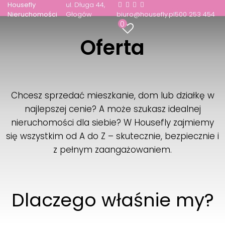
Housefly
ul. Długa 44
Nieruchomości
Głogów
biuro@housefly.pl
500 253 454
.
0
Oferta
Chcesz sprzedać mieszkanie, dom lub działkę w
najlepszej cenie? A może szukasz idealnej
nieruchomości dla siebie? W Housefly zajmiemy
się wszystkim od A do Z – skutecznie, bezpiecznie i
z pełnym zaangażowaniem.
.
Dlaczego właśnie my?