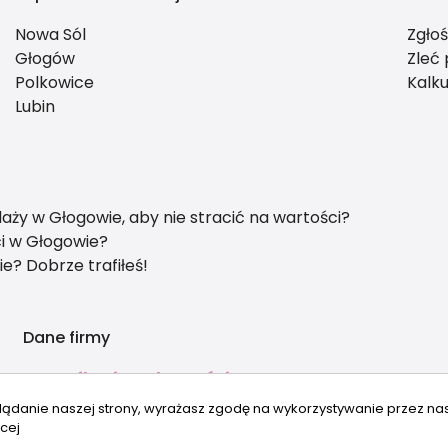
Nowa Sól
Zgło
Głogów
Zleć
Polkowice
Kalku
Lubin
y w Głogowie, aby nie stracić na wartości?
ci w Głogowie?
? Dobrze trafiłeś!
Dane firmy
Housefly Nieruchomości
ul. Długa 44
lądanie naszej strony, wyrażasz zgodę na wykorzystywanie przez na
Głogów
cej