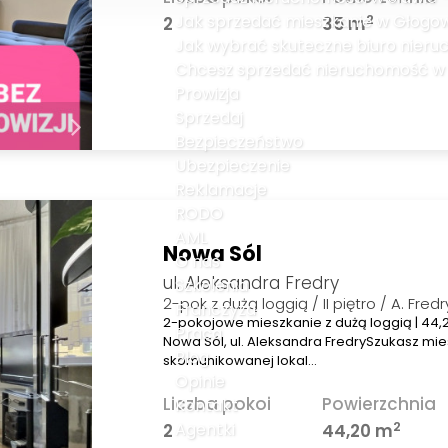
Jak sprzedać mieszkanie w Głogowi
2
2
35 m
Jak wybrać skuteczne biuro nier
Chcesz sprzedać nieruchomość w G
Prowizja
Sprzedaj
Bezpieczeństwo
Ubezpieczenie
Reklamacje
RODO
AML
Nowa Sól
O nas
ul. Aleksandra Fredry
Szkolenia
2-pok z dużą loggią / II piętro / A. Fredr
Franczyza
2-pokojowe mieszkanie z dużą loggią | 44,20 
Praca
Nowa Sól, ul. Aleksandra FredrySzukasz mi
Blog
skomunikowanej lokal…
Opinie
Liczba pokoi
Powierzchnia
Kontakt
2
Agentki
2
44,20 m