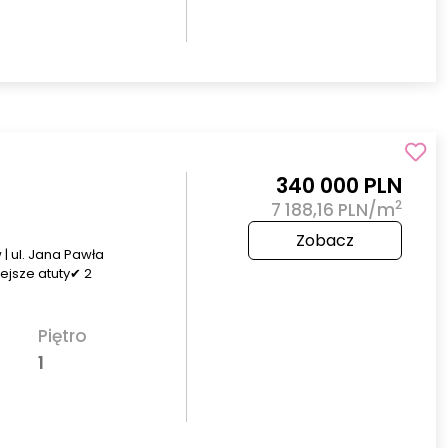
340 000 PLN
2
7 188,16 PLN/m
Zobacz
| ul. Jana Pawła
ejsze atuty✔ 2
Piętro
1