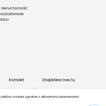
ś nieruchomość
 poszukiwanie
lator
Kontakt
Znajdziesz nas tu
biuro@housefly.pl
500 253 454
s plików cookies zgodnie z aktualnymi ustawieniami
Hej! Chętnie Ci pomogę 🙂