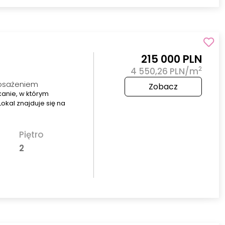
215 000 PLN
2
4 550,26 PLN/m
posażeniem
Zobacz
kanie, w którym
okal znajduje się na
Piętro
2