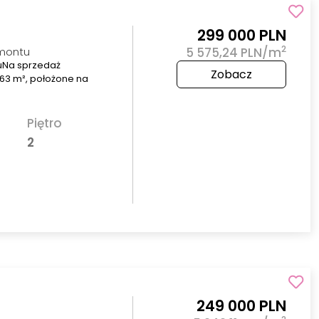
299 000 PLN
2
emontu
5 575,24 PLN/m
tuNa sprzedaż
Zobacz
63 m², położone na
Piętro
2
249 000 PLN