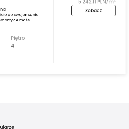
2
5 242,11 PLN/m
una
Zobacz
icie po swojemu, nie
 remonty? A może
Piętro
4
ularze