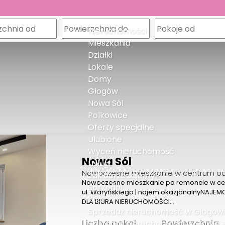
m
Nieruchomości
Mieszkania
Działki
Lokale
Domy
Głogów
Nowa Sól
Polkowice
Oferty specjalne
Ulubione
Wyceń nieruchomość
Nowa Sól
Usługi
Nowoczesne mieszkanie w centrum od
Jak sprzedajemy?
Nowoczesne mieszkanie po remoncie w cen
Sprzedaj
ul. Waryńskiego | najem okazjonalnyNAJEM
Kup
DLA BIURA NIERUCHOMOŚCI…
Sprzedaż nieruchomość w Głogowie,
Liczba pokoi
Powierzchnia
Sprzedaż nieruchomości w Sławie – 