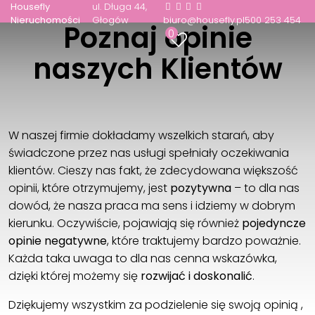
Housefly
ul. Długa 44
Nieruchomości
Głogów
biuro@housefly.pl
500 253 454
Poznaj opinie
0
naszych Klientów
W naszej firmie dokładamy wszelkich starań, aby
świadczone przez nas usługi spełniały oczekiwania
klientów. Cieszy nas fakt, że zdecydowana większość
opinii, które otrzymujemy, jest
pozytywna
– to dla nas
dowód, że nasza praca ma sens i idziemy w dobrym
kierunku. Oczywiście, pojawiają się również
pojedyncze
opinie negatywne
, które traktujemy bardzo poważnie.
Każda taka uwaga to dla nas cenna wskazówka,
dzięki której możemy się
rozwijać i doskonalić
.
Dziękujemy wszystkim za podzielenie się swoją opinią ,