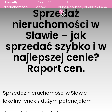
Housefly
ul. Długa 44
Nieruchomości
Głogów
biuro@housefly.pl
500 253 454
Sprzedaż
0
nieruchomości w
Sławie – jak
sprzedać szybko i w
najlepszej cenie?
Raport cen.
Sprzedaż nieruchomości w Sławie –
lokalny rynek z dużym potencjałem
.