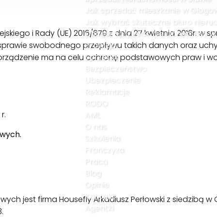
Jak sprzedać mieszkanie w Głogowi
Jak wybrać skuteczne biuro nier
kiego i Rady (UE) 2016/679 z dnia 27 kwietnia 2016r. w 
Chcesz sprzedać nieruchomość w G
sprawie swobodnego przepływu takich danych oraz uchy
Prowizja
Sprzedaj
orządzenie ma na celu ochronę podstawowych praw i wol
Bezpieczeństwo
Ubezpieczenie
Reklamacje
RODO
r.
AML
O nas
owych.
Szkolenia
Franczyza
Praca
Blog
Opinie
Kontakt
h jest firma Housefly Arkadiusz Perłowski z siedzibą w G
Agentki
.