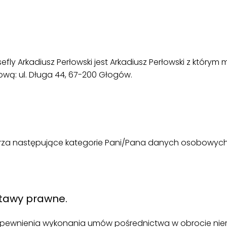
fly Arkadiusz Perłowski jest Arkadiusz Perłowski z któr
ową: ul. Długa 44, 67-200 Głogów.
warza następujące kategorie Pani/Pana danych osobowych
stawy prawne.
ewnienia wykonania umów pośrednictwa w obrocie nieruc