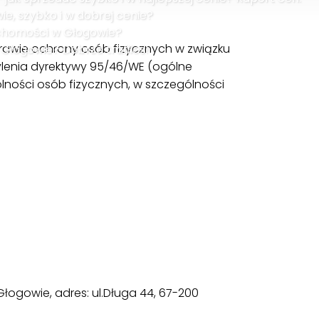
e, szybko i w dobrej cenie?
uchomości w Głogowie?
sprawie ochrony osób fizycznych w związku
łogowie? Dobrze trafiłeś!
lenia dyrektywy 95/46/WE (ogólne
ności osób fizycznych, w szczególności
łogowie, adres: ul.Długa 44, 67-200