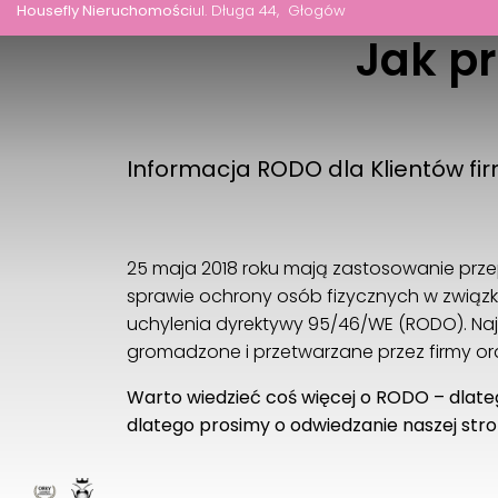
Housefly Nieruchomości
ul. Długa 44
Głogów
Jak p
Informacja RODO dla Klientów fir
.
25 maja 2018 roku mają zastosowanie przepi
sprawie ochrony osób fizycznych w zwią
uchylenia dyrektywy 95/46/WE (RODO). Na
gromadzone i przetwarzane przez firmy oraz
Warto wiedzieć coś więcej o RODO – dlate
dlatego prosimy o odwiedzanie naszej stro
.