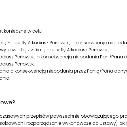
 konieczne w celu:
irmą Housefly Arkadiusz Perłowski, a konsekwencją niep
 zawartej z z firmą Housefly Arkadiusz Perłowski,
rkadiusz Perłowski, a konsekwencją niepodania Pani/Pan
adiusz Perłowski,
wołania a konsekwencją niepodania przez Panią/Pana dan
łania.
bowe?
hczasowych przepisów powszechnie obowiązującego p
bowych i rozporządzanie wykonawcze do ustawy) jak i 