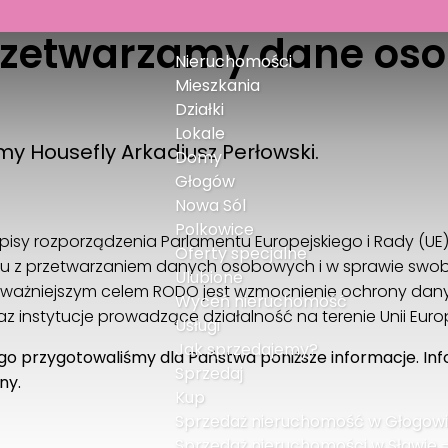
rzetwarzamy dane os
Nieruchomości
Mieszkania
Działki
Lokale
my Housefly Arkadiusz Perłowski.
Domy
Głogów
Nowa Sól
Polkowice
sy rozporządzenia Parlamentu Europejskiego i Rady (UE) 2
Oferty specjalne
zku z przetwarzaniem danych osobowych i w sprawie swo
Ulubione
jważniejszym celem RODO jest wzmocnienie ochrony dany
Wyceń nieruchomość
 instytucje prowadzące działalność na terenie Unii Europe
Usługi
Jak sprzedajemy?
go przygotowaliśmy dla Państwa poniższe informacje. In
Sprzedaj
ny.
Kup
Sprzedaż nieruchomość w Głogowie,
Sprzedaż nieruchomości w Sławie – 