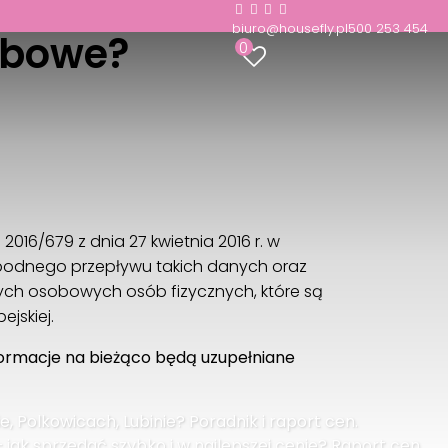
biuro@housefly.pl
500 253 454
obowe?
0
016/679 z dnia 27 kwietnia 2016 r. w
bodnego przepływu takich danych oraz
ch osobowych osób fizycznych, które są
jskiej.
formacje na bieżąco będą uzupełniane
 Polkowicach, Lubinie? Poradnik i raport cen.
jak sprzedać szybko i w najlepszej cenie? Raport cen.