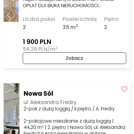
OPŁAT DLA BIURA NIERUCHOMOŚCI…
Liczba pokoi
Powierzchnia
Piętro
2
2
35 m
2
1 900 PLN
2
54,29 PLN/m
Zobacz
Nowa Sól
ul. Aleksandra Fredry
2-pok z dużą loggią / II piętro / A. Fredry
2-pokojowe mieszkanie z dużą loggią |
44,20 m² | 2. piętro | Nowa Sól, ul. Aleksandra
FredrySzukasz mieszkania w dobrze