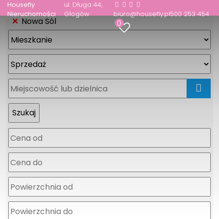
Housefly
ul. Długa 44
Nieruchomości
Głogów
biuro@housefly.pl
500 253 454
Nowa Sól
0
mapa