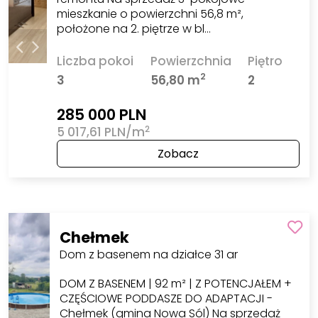
mieszkanie o powierzchni 56,8 m²,
położone na 2. piętrze w bl…
Liczba pokoi
Powierzchnia
Piętro
2
3
56,80 m
2
285 000 PLN
2
5 017,61 PLN/m
Zobacz
Chełmek
Dom z basenem na działce 31 ar
DOM Z BASENEM | 92 m² | Z POTENCJAŁEM +
CZĘŚCIOWE PODDASZE DO ADAPTACJI -
Chełmek (gmina Nowa Sól) Na sprzedaż