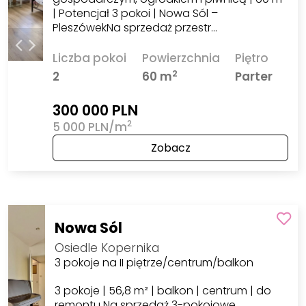
| Potencjał 3 pokoi | Nowa Sól –
PleszówekNa sprzedaż przestr…
Liczba pokoi
Powierzchnia
Piętro
2
2
60 m
Parter
300 000 PLN
2
5 000 PLN/m
Zobacz
Nowa Sól
Osiedle Kopernika
3 pokoje na II piętrze/centrum/balkon
3 pokoje | 56,8 m² | balkon | centrum | do
remontu Na sprzedaż 3-pokojowe