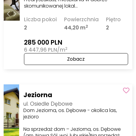
skomunikowanej lokal…
Liczba pokoi
Powierzchnia
Piętro
2
2
44,20 m
2
285 000 PLN
2
6 447,96 PLN/m
Zobacz
Jeziorna
ul. Osiedle Dębowe
Dom Jeziorna, os. Dębowe - okolica las,
jezioro
Na sprzedaż dom – Jeziorna, os. Dębowe
(gm. Nowa Sól, woj. lubuskie)Na sprzedaż