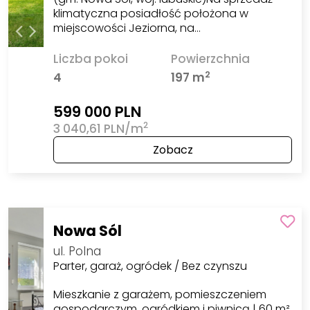
klimatyczna posiadłość położona w
miejscowości Jeziorna, na…
Liczba pokoi
Powierzchnia
2
4
197 m
599 000 PLN
2
3 040,61 PLN/m
Zobacz
Nowa Sól
ul. Polna
Parter, garaż, ogródek / Bez czynszu
Mieszkanie z garażem, pomieszczeniem
gospodarczym, ogródkiem i piwnicą | 60 m²