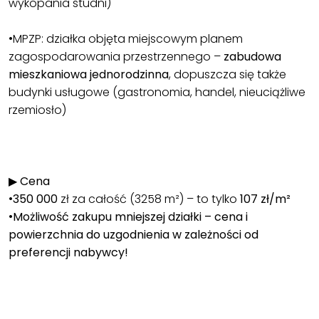
wykopania studni)
•MPZP: działka objęta miejscowym planem
zagospodarowania przestrzennego –
zabudowa
mieszkaniowa jednorodzinna
, dopuszcza się także
budynki usługowe (gastronomia, handel, nieuciążliwe
rzemiosło)
▶
Cena
•
350 000
zł za całość (3258 m²) – to tylko
107 zł/m²
•
Możliwość zakupu mniejszej działki – cena i
powierzchnia do uzgodnienia w zależności od
preferencji nabywcy!