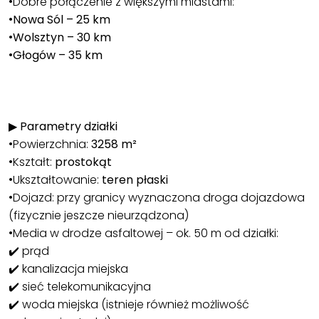
•Dobre połączenie z większymi miastami:
•
Nowa Sól – 25 km
•
Wolsztyn – 30 km
•
Głogów – 35 km
▶
Parametry działki
•Powierzchnia:
3258 m²
•Kształt:
prostokąt
•Ukształtowanie:
teren płaski
•Dojazd: przy granicy wyznaczona droga dojazdowa
(fizycznie jeszcze nieurządzona)
•Media w drodze asfaltowej – ok. 50 m od działki:
✔️ prąd
✔️ kanalizacja miejska
✔️ sieć telekomunikacyjna
✔️ woda miejska (istnieje również możliwość