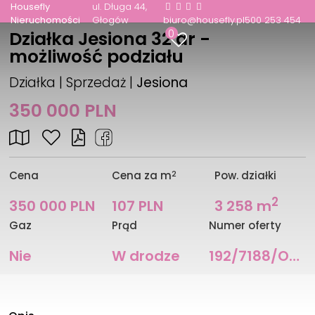
Housefly
ul. Długa 44
Nieruchomości
Głogów
biuro@housefly.pl
500 253 454
0
Działka Jesiona 32 ar -
możliwość podziału
Działka | Sprzedaż |
Jesiona
350 000 PLN
2
Cena
Cena za m
Pow. działki
2
350 000 PLN
107 PLN
3 258 m
Gaz
Prąd
Numer oferty
Nie
W drodze
192/7188/OGS