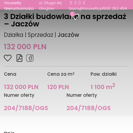
Housefly
ul. Długa 44
Nieruchomości
Głogów
biuro@housefly.pl
500 253 454
0
3 Działki budowlane na sprzedaż
– Jaczów
Działka | Sprzedaż |
Jaczów
132 000 PLN
2
Cena
Cena za m
Pow. działki
2
132 000 PLN
120 PLN
1 100 m
Numer oferty
Numer oferty
204/7188/OGS
204/7188/OGS