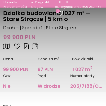
Housefly
ul. Długa 44
Nieruchomości
Głogów
biuro@housefly.pl
500 253 454
0
Działka budowlana 1027 m² –
Stare Strącze | 5 km o
Działka | Sprzedaż |
Stare Strącze
99 900 PLN
2
Cena
Cena za m
Pow. działki
2
99 900 PLN
97 PLN
1 027 m
Gaz
Prąd
Numer oferty
Nie
W drodze
205/7188/OGS