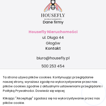
Dane firmy
Housefly Nieruchomości
ul. Długa 44
Głogów
Kontakt
biuro@housefly.pl
500 253 454
Znajdziesz nas tu
Ta strona używa plików cookies. Kontynuując przeglądanie
naszej strony, wyrażasz zgodę na wykorzystywanie przez nas
plików cookies zgodnie z aktualnymi ustawieniami przeglądarki i
Polityką Prywatności.
Dowiedz się więcej
Hej! Chętnie Ci pomogę 🙂
© 2026 Wszystkie prawa zastrzeżone | Program dla biur
Klikając "Akceptuję" zgadasz się na wykorzystywanie przez nas
nieruchomości - asaricrm.com
plików cookie.