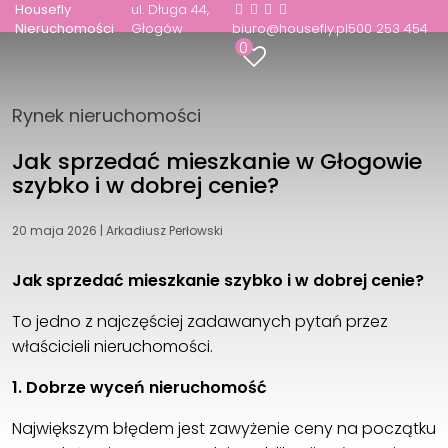
Housefly
ul. Długa 44
Nieruchomości
Głogów
biuro@housefly.pl
500 253 454
0
Rynek nieruchomości
Jak sprzedać mieszkanie w Głogowie
szybko i w dobrej cenie?
20 maja 2026
|
Arkadiusz Perłowski
Jak sprzedać mieszkanie szybko i w dobrej cenie?
To jedno z najczęściej zadawanych pytań przez
właścicieli nieruchomości.
1. Dobrze wyceń nieruchomość
Największym błędem jest zawyżenie ceny na początku