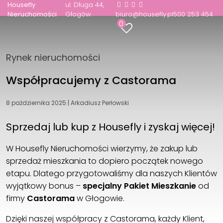
Housefly
ul. Długa 44
Nieruchomości
Głogów
biuro@housefly.pl
500 253 454
0
Rynek nieruchomości
Współpracujemy z Castorama
8 października 2025
|
Arkadiusz Perłowski
Sprzedaj lub kup z Housefly i zyskaj więcej!
W Housefly Nieruchomości wierzymy, że zakup lub
sprzedaż mieszkania to dopiero początek nowego
etapu. Dlatego przygotowaliśmy dla naszych Klientów
wyjątkowy bonus –
specjalny Pakiet Mieszkanie
od
firmy
Castorama
w Głogowie.
Dzięki naszej współpracy z Castorama, każdy Klient,