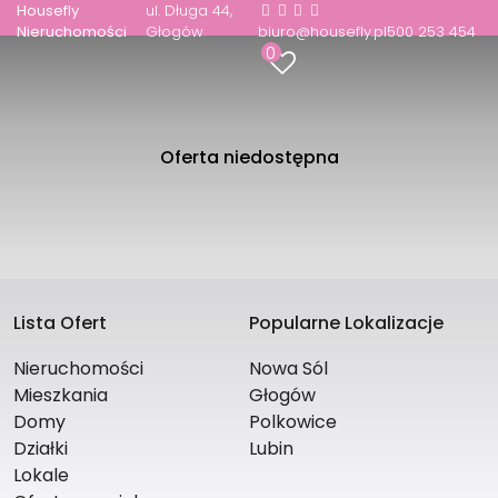
Housefly
ul. Długa 44
Nieruchomości
Głogów
biuro@housefly.pl
500 253 454
0
Oferta niedostępna
Lista Ofert
Popularne Lokalizacje
Nieruchomości
Nowa Sól
Mieszkania
Głogów
Domy
Polkowice
Działki
Lubin
Lokale